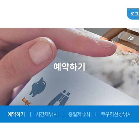
로그
예약하기
예약하기
시간제낚시
종일제낚시
쭈꾸미선상낚시