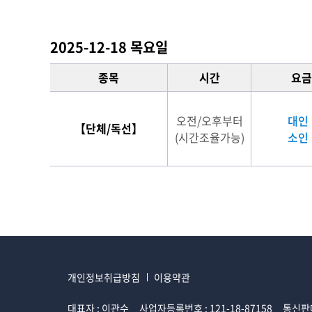
2025-12-18 목요일
종목
시간
요금
오전/오후부터
대인 
【단체/독선】
(시간조율가능)
소인 
개인정보취급방침
이용약관
대표자 : 이관수
사업자등록번호 : 121-18-87158
통신판매