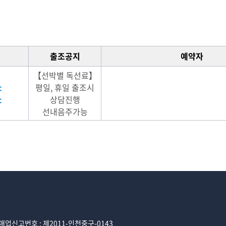
출조공지
예약자
【선박별 독선료】
:
평일, 휴일 출조시
:
상담진행
선내음주가능
업신고번호 : 제2011-인천중구-0143