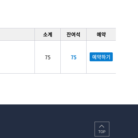
소계
잔여석
예약
예약하기
75
75