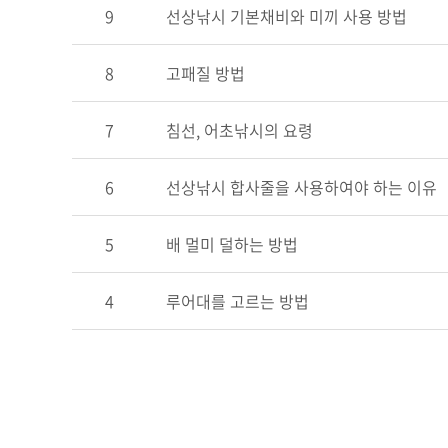
9
선상낚시 기본채비와 미끼 사용 방법
8
고패질 방법
7
침선, 어초낚시의 요령
6
선상낚시 합사줄을 사용하여야 하는 이유
5
배 멀미 덜하는 방법
4
루어대를 고르는 방법