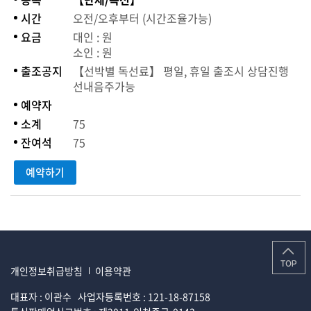
시간
오전/오후부터 (시간조율가능)
요금
대인 : 원
소인 : 원
출조공지
【선박별 독선료】 평일, 휴일 출조시 상담진행
선내음주가능
예약자
소계
75
잔여석
75
예약하기
개인정보취급방침
이용약관
대표자 : 이관수
사업자등록번호 : 121-18-87158