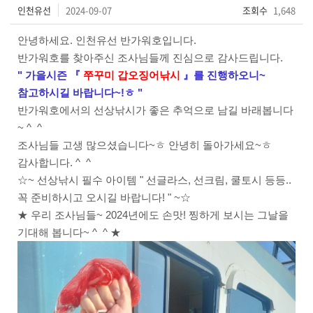
인천유선
2024-09-07
조회수
1,648
안녕하세요. 인천유선 반가워호입니다.
반가워호를 찾아주신 조사님들께 진심으로 감사드립니다.
" 가을시즌
『
쭈꾸미 갑오징어
낚시
』를
진행하오니
~
참고하시길 바랍니다~!ㅎ "
반가워호에서의 선상낚시가 좋은 추억으로 남길 바래봅니다
~ ^ ^
조사님들 고생 많으셨습니다~ㅎ 안녕히 돌아가세요~ㅎ
감사합니다. ^ ^
☆~ 선상낚시 필수 아이템 " 선글라스, 선크림, 쿨토시 등등..
꼭 준비하시고 오시길 바랍니다! " ~☆
★ 우리 조사님들~ 2024년에도 손맛! 찡하게 보시는 그날을
기대해 봅니다~ ^ ^ ★