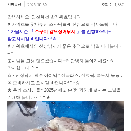
인천유선
2025-10-30
조회수
1,837
안녕하세요. 인천유선 반가워호입니다.
반가워호를 찾아주신 조사님들께 진심으로 감사드립니다.
" 가을시즌
『
쭈꾸미 갑오징어
낚시
』를
진행하오니
~
참고하시길 바랍니다~!ㅎ "
반가워호에서의 선상낚시가 좋은 추억으로 남길 바래봅니다
~ ^ ^
조사님들 고생 많으셨습니다~ㅎ 안녕히 돌아가세요~ㅎ
감사합니다. ^ ^
☆~ 선상낚시 필수 아이템 " 선글라스, 선크림, 쿨토시 등등..
꼭 준비하시고 오시길 바랍니다! " ~☆
★ 우리 조사님들~ 2025년에도 손맛! 찡하게 보시는 그날을
기대해 봅니다~ ^ ^ ★