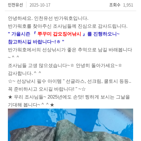
인천유선
2025-10-17
조회수
1,951
안녕하세요. 인천유선 반가워호입니다.
반가워호를 찾아주신 조사님들께 진심으로 감사드립니다.
" 가을시즌
『
쭈꾸미 갑오징어
낚시
』를
진행하오니
~
참고하시길 바랍니다~!ㅎ "
반가워호에서의 선상낚시가 좋은 추억으로 남길 바래봅니다
~ ^ ^
조사님들 고생 많으셨습니다~ㅎ 안녕히 돌아가세요~ㅎ
감사합니다. ^ ^
☆~ 선상낚시 필수 아이템 " 선글라스, 선크림, 쿨토시 등등..
꼭 준비하시고 오시길 바랍니다! " ~☆
★ 우리 조사님들~ 2025년에도 손맛! 찡하게 보시는 그날을
기대해 봅니다~ ^ ^ ★