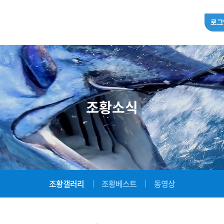
로그
조황소식
조황갤러리
조황베스트
동영상